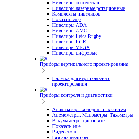
Нивелиры оптические
Нивелиры лазерные ротационные
Комплекты нивелиров
Показать еще
Нивелиры ADA
Нивелиры AMO
Нивелиры Leica Rugby
Нивелиры RGK
Нивелиры VEGA
Нивелиры цифровые
Приборы вертикального проектирования
Палетка для вертикального
проектирования
Приборы контроля и диагностики
Анализаторы холодильных систем
Анемометры, Манометры, Тахометры
Вакуумметры цифровые
Показать еще
Видеоскопы
Газоанализаторы