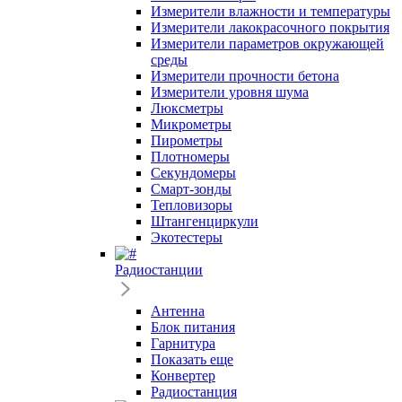
Измерители влажности и температуры
Измерители лакокрасочного покрытия
Измерители параметров окружающей
среды
Измерители прочности бетона
Измерители уровня шума
Люксметры
Микрометры
Пирометры
Плотномеры
Секундомеры
Смарт-зонды
Тепловизоры
Штангенциркули
Экотестеры
Радиостанции
Антенна
Блок питания
Гарнитура
Показать еще
Конвертер
Радиостанция