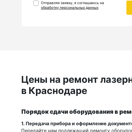
Отправляя заявку, я соглашаюсь на
Рейки
обработку персональных данных
Рейки с BAR-кодом
Рейки AMO
Рейки RGK
Показать еще
Цены на ремонт лазер
Рулетки
в Краснодаре
Измерительная рулетка
Измерительная рулетка С ПОВЕРКОЙ
Порядок сдачи оборудования в рем
1. Передача прибора и оформление документ
Теодолиты
Передайте нам подлежащий ремонту оборудо