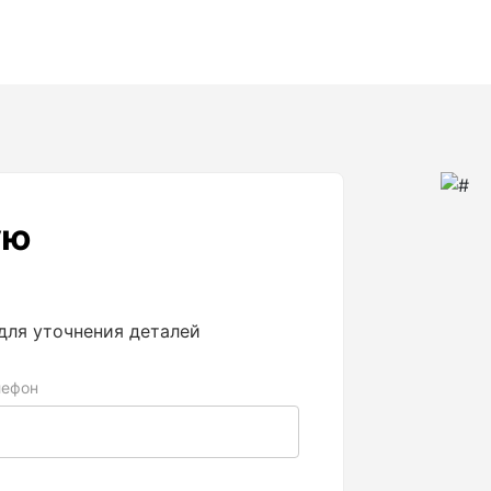
ую
для уточнения деталей
лефон