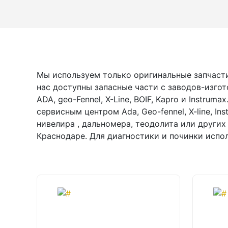
Лазерные уровни
Лазерные уровни (с зеленым лучом)
Лазерные уровни (с красным лучом)
Мы используем только оригинальные запчасти
Лазерные уровни ADA
нас доступны запасные части с заводов-изго
ADA, geo-Fennel, X-Line, BOIF, Kapro и Instru
Показать еще
сервисным центром Ada, Geo-fennel, X-line, In
нивелира , дальномера, теодолита или других
Краснодаре. Для диагностики и починки испо
Мотобуры
Аксессуары для мотобуров
Мотобуры
Шнек