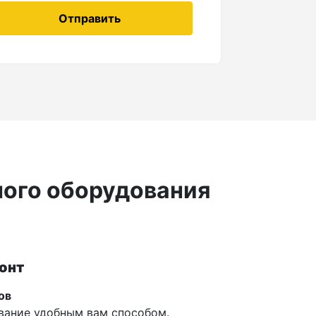
Отправить
ного оборудования
онт
ов
вание удобным вам способом.