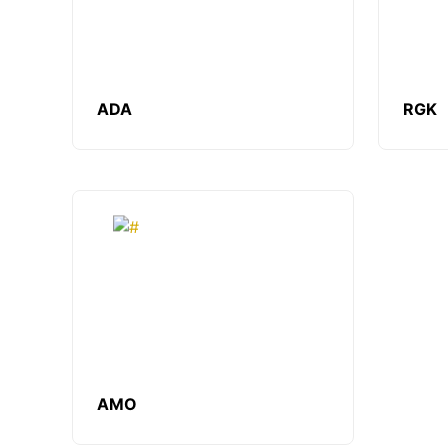
Нивелиры
Нивелиры оптические
ADA
RGK
Нивелиры лазерные ротационные
Комплекты нивелиров
Показать еще
Приборы вертикального
проектирования
Палетка для вертикального
проектирования
AMO
Приборы контроля и
диагностики