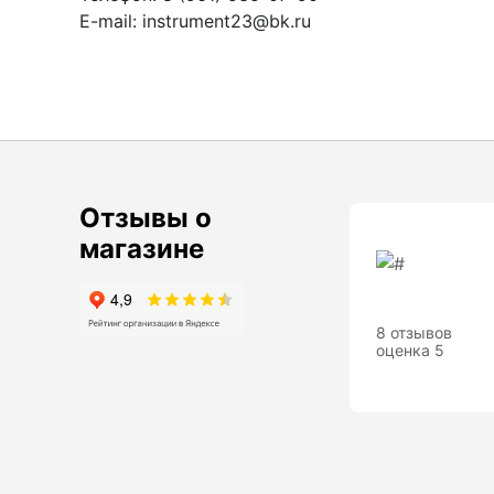
электронные уровни официального
E-mail: instrument23@bk.ru
дилера ADA Instruments
Уровни AMO
Показать еще
Штативы
Отзывы о
магазине
Аксессуары для штатива
Штанги телескопические
Штативы геодезичесие
8 отзывов
оценка 5
Показать еще
Электроизмерительные
приборы