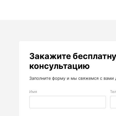
Анализаторы холодильных систем
Анемометры, Манометры,
Тахометры
Вакуумметры цифровые
Показать еще
Закажите бесплатн
Радиостанции
консультацию
Антенна
Заполните форму и мы свяжемся с вами 
Блок питания
Гарнитура
Имя
Те
Показать еще