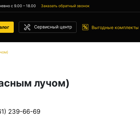
евно с 9.00 – 18.00
Заказать обратный звонок
Сервисный центр
алог
Выгодные комплекты
чом)
расным лучом)
61) 239-66-69