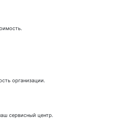
оимость.
ость организации.
наш сервисный центр.