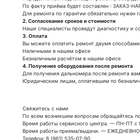
По факту приёма будет составлен : ЗАКАЗ-Н
Аксессуары для теодолитов
Для ремонта по гарантии обязательно нужен г
Теодолиты оптические
2. Согласование сроков и стоимости
Теодолиты электронные
Наши специалисты проведут диагностику и со
3. Оплата
Вы можете оплатить ремонт двумя способами
Туристические навигаторы и
Наличными в нашем офисе
компасы
Безналичным расчётом в нашем офисе
4. Получение оборудования после ремонта
Компас
Для получения дальномера после ремонта ва
Навигатор
Юридическим лицам, оплатившим по безналичн
Угломеры и уровни
Свяжитесь с нами
По всем возникшим вопросам обращайтесь по 
Угломеры ADA — серии AngleRuler и
AngleMeter для точного измерения
Время работы сервисного центра. — ПН-ПТ с 9
углов в Краснодаре
Время работы приема/выдачи. — ЕЖЕДНЕВНО с
Уровни ADA — пузырьковые и
Телефон: 8 (961) 535-07-90