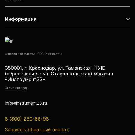
Детектор проводки
Показать еще
Информация
Уцененные товары (Б/У) С ГАРАНТИЕЙ
Фирменный магазин ADA Instruments
350001, г. Краснодар, ул. Таманская , 131Б
GPS приемники
(пересечение с ул. Ставропольская) магазин
«Инструмент23»
Схема проезда
Акустические дефектоискатели
info@instrument23.ru
8 (800) 250-86-98
Акустические течеискатели
Заказать обратный звонок