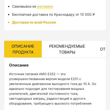
Самовывоз из
магазина
Лазерные уровни
Бесплатная доставка по Краснодару от 10 000 ₽
Лазерные уровни (с зеленым лучом)
Доставка по всей России
Лазерные уровни (с красным лучом)
Лазерные уровни ADA
Показать еще
ОПИСАНИЕ
РЕКОМЕНДУЕМЫЕ
ОТЗ
ПРОДУКТА
ТОВАРЫ
Описание
Мотобуры
Источник питания AMO E252 — это
усовершенствованная версия модели E251 с
Аксессуары для мотобуров
увеличенным диапазоном выходного тока до 10 А. Он
Мотобуры
идеально подходит для тестирования мощных
усилителей, двигателей постоянного тока,
Шнек
светодиодных матриц, радиостанций и другого
оборудования, требующего высокого потребления
энергии. Благодаря максимальной выходной мощности