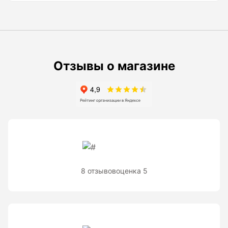
Рейки с BAR-кодом
Рейки AMO
Рейки RGK
Показать еще
Отзывы о магазине
Рулетки
Измерительная рулетка
Измерительная рулетка С ПОВЕРКОЙ
8 отзывов
оценка 5
Теодолиты
Аксессуары для теодолитов