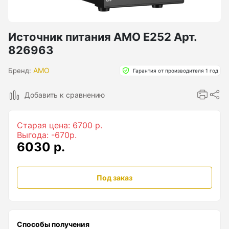
Бензиновые генераторы серии Lite
Показать еще
Источник питания AMO E252 Арт.
826963
Дальномеры
AMO
Бренд:
Гарантия от производителя 1 год
Дальномеры рулетки лазерные
Добавить к сравнению
Дальномеры оптические для охоты
Старая цена:
6700 р.
Лазерный датчик расстояния
Выгода: -670р.
6030 р.
Дорожные колеса (курвиметры)
Под заказ
Аксессуары к дорожным колесам
Колесо измерительное
Способы получения