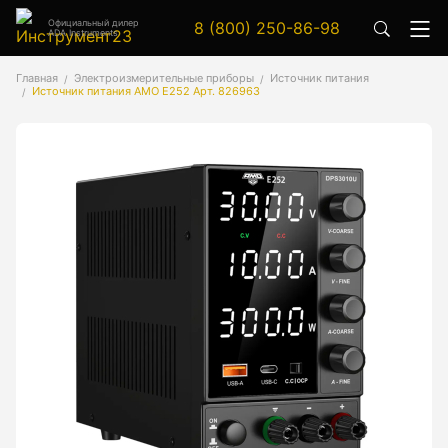
Официальный дилер
8 (800) 250-86-98
ADA Instruments
Аксессуары
Главная
Электроизмерительные приборы
Источник питания
Источник питания AMO E252 Арт. 826963
Аксессуары к геодезическим приборам
Аксессуары к лазерным приборам
Генератор сигналов
Генератор сигналов специальной формы
Цифровой осциллограф
Генераторы
Аксессуары
Бензиновые генераторы серии A