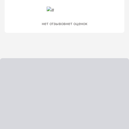
Показать еще
нет отзывов
нет оценок
Штативы
Аксессуары для штатива
Штанги телескопические
Штативы геодезичесие
Показать еще
Электроизмерительные приборы
Аксессуары электроизмерительных приборов
Детектор напряжения