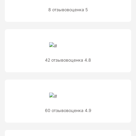
Теодолиты оптические
8 отзывов
оценка 5
Теодолиты электронные
Туристические навигаторы и компасы
Компас
42 отзывов
оценка 4.8
Навигатор
Угломеры и уровни
Угломеры ADA — серии AngleRuler и AngleMeter для
точного измерения углов в Краснодаре
60 отзывов
оценка 4.9
Уровни ADA — пузырьковые и электронные уровни
официального дилера ADA Instruments
Уровни AMO