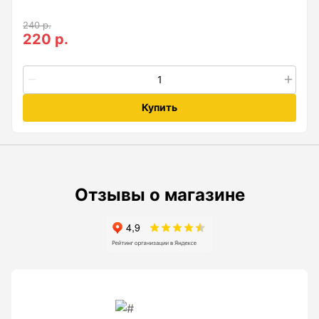
Рейки с BAR-кодом
240 р.
220 р.
Рейки AMO
Рейки RGK
Показать еще
Купить
Рулетки
Измерительная рулетка
Отзывы о магазине
Измерительная рулетка С ПОВЕРКОЙ
Теодолиты
Аксессуары для теодолитов