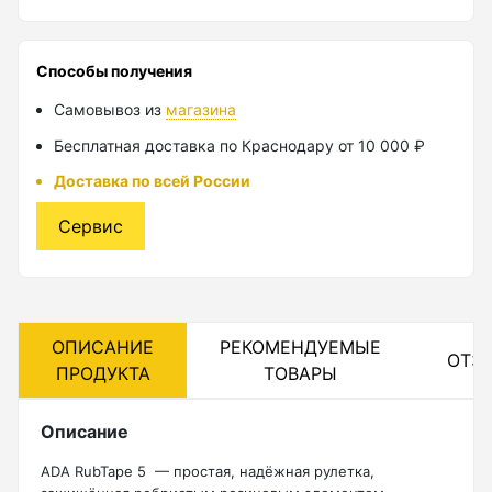
Лазерные уровни
Способы получения
Лазерные уровни (с зеленым лучом)
Самовывоз из
магазина
Лазерные уровни (с красным лучом)
Бесплатная доставка по Краснодару от 10 000 ₽
Лазерные уровни ADA
Доставка по всей России
Показать еще
Сервис
Мотобуры
ОПИСАНИЕ
РЕКОМЕНДУЕМЫЕ
Аксессуары для мотобуров
ОТЗ
ПРОДУКТА
ТОВАРЫ
Мотобуры
Шнек
Описание
ADA RubTape 5 — простая, надёжная рулетка,