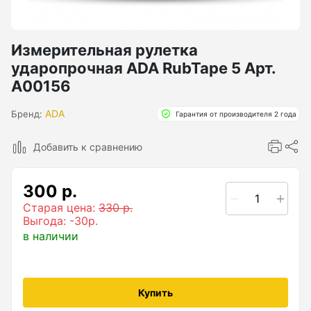
Бензиновые генераторы серии Lite
Показать еще
Измерительная рулетка
ударопрочная ADA RubTape 5 Арт.
А00156
Дальномеры
ADA
Бренд:
Гарантия от производителя 2 года
Дальномеры рулетки лазерные
Добавить к сравнению
Дальномеры оптические для охоты
Лазерный датчик расстояния
300 р.
Старая цена:
330 р.
Выгода: -30р.
Дорожные колеса (курвиметры)
в наличии
Аксессуары к дорожным колесам
Колесо измерительное
Купить