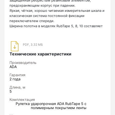
защищённая ребристым резиновым элементом,
Нивелиры
предохраняющем корпус при падении.
Яркая, чёткая, хорошо читаемая измерительная шкала и
классическая система постоянной фиксации
Нивелиры оптические
переключателем спереди.
Нивелиры лазерные ротационные
Ширина полотна в моделях RubTape 5, 8, 10 составляет
25 мм для большей жесткости. А модель RubTape 3
Комплекты нивелиров
имеет меньший размер.
Отличная рулетка на каждый день!
Показать еще
PDF, 3.32 МБ
Технические характеристики
Производитель
ADA
Приборы вертикального проектирования
Гарантия
2 года
Палетка для вертикального проектирования
Длина, м
5
Приборы контроля и диагностики
Комплектация
Рулетка ударопрочная ADA RubTape 5 с
полимерным покрытием ленты
Анализаторы холодильных систем