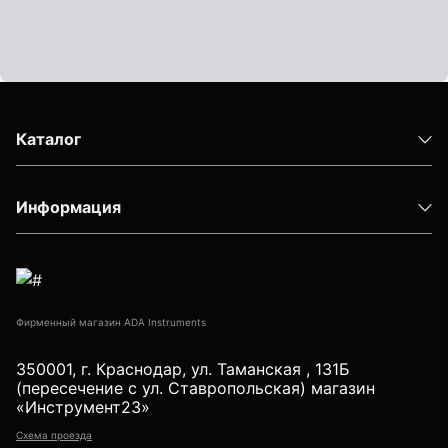
Детектор проводки
Показать еще
Уцененные товары (Б/У) С ГАРАНТИЕЙ
Каталог
Информация
GPS приемники
Акустические дефектоискатели
Фирменный магазин ADA Instruments
350001, г. Краснодар, ул. Таманская , 131Б
(пересечение с ул. Ставропольская) магазин
«Инструмент23»
Акустические течеискатели
Схема проезда