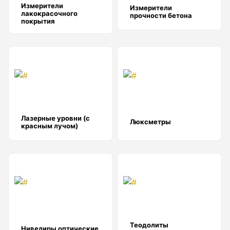
Детектор проводки
Измерители
Измерители
лакокрасочного
прочности бетона
покрытия
Показать еще
Уцененные товары (Б/У) С ГАРАНТИЕЙ
GPS приемники
Лазерные уровни (с
Люксметры
красным лучом)
Акустические дефектоискатели
Акустические течеискатели
Теодолиты
Нивелиры оптические