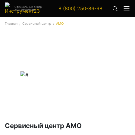
Официальный дилер
8 (800) 250-86-98
ADA Instruments
Аксессуары
Главная
Сервисный центр
AMO
Аксессуары к геодезическим приборам
Аксессуары к лазерным приборам
Генератор сигналов
Генератор сигналов специальной формы
Цифровой осциллограф
Генераторы
Аксессуары
Сервисный центр AMO
Бензиновые генераторы серии A