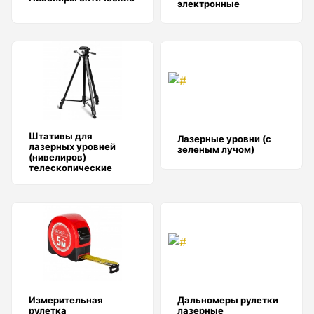
электронные
Лазер трубный
Бензорезы
Штативы для
Лазерные уровни (с
лазерных уровней
зеленым лучом)
(нивелиров)
телескопические
Кабеледефектоискатели
Кабелеискатели
Измерительная
Дальномеры рулетки
Люкоискатели
рулетка
лазерные