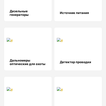
Показать еще
Дизельные
Источник питания
генераторы
Штативы
Аксессуары для штатива
Штанги телескопические
Штативы геодезичесие
Показать еще
Дальномеры
Детектор проводки
оптические для охоты
Электроизмерительные приборы
Аксессуары электроизмерительных приборов
Детектор напряжения