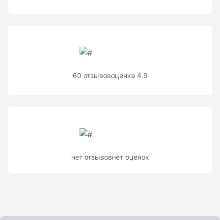
Теодолиты оптические
Теодолиты электронные
Туристические навигаторы и компасы
60 отзывов
оценка 4.9
Компас
Навигатор
Угломеры и уровни
нет отзывов
нет оценок
Угломеры ADA — серии AngleRuler и AngleMeter для
точного измерения углов в Краснодаре
Уровни ADA — пузырьковые и электронные уровни
официального дилера ADA Instruments
Уровни AMO