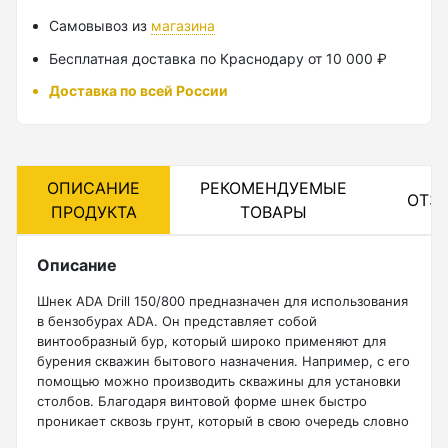
Самовывоз из
магазина
Лазерные уровни
Бесплатная доставка по Краснодару от 10 000 ₽
Лазерные уровни (с зеленым лучом)
Доставка по всей России
Лазерные уровни (с красным лучом)
Лазерные уровни ADA
Показать еще
ОПИСАНИЕ
РЕКОМЕНДУЕМЫЕ
ОТЗ
ПРОДУКТА
ТОВАРЫ
Описание
Мотобуры
Шнек ADA Drill 150/800 предназначен для использования
в бензобурах ADA. Он представляет собой
Аксессуары для мотобуров
винтообразный бур, который широко применяют для
Мотобуры
бурения скважин бытового назначения. Например, с его
помощью можно производить скважины для установки
Шнек
столбов. Благодаря винтовой форме шнек быстро
проникает сквозь грунт, который в свою очередь словно
по транспортной ленте выбрасывается наверх. При