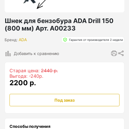
Бензиновые генераторы серии Lite
Показать еще
Шнек для бензобура ADA Drill 150
(800 мм) Арт. А00233
Дальномеры
ADA
Бренд:
Гарантия от производителя 2 недели
Дальномеры рулетки лазерные
Добавить к сравнению
Дальномеры оптические для охоты
Старая цена:
2440 р.
Лазерный датчик расстояния
Выгода: -240р.
2200 р.
Дорожные колеса (курвиметры)
Под заказ
Аксессуары к дорожным колесам
Колесо измерительное
Способы получения