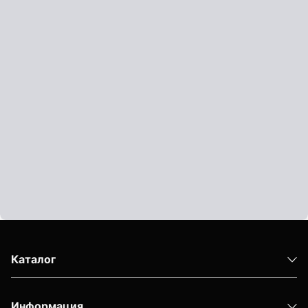
Показать еще
Штативы
Аксессуары для штатива
Штанги телескопические
Штативы геодезичесие
Показать еще
Электроизмерительные приборы
Каталог
Аксессуары электроизмерительных приборов
Детектор напряжения
Информация