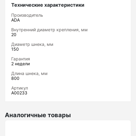
необходимости шнек легко заменить.
Технические характеристики
Нивелиры
Производитель
ADA
Нивелиры оптические
Внутренний диаметр крепления, мм
Нивелиры лазерные ротационные
20
Комплекты нивелиров
Диаметр шнека, мм
150
Показать еще
Гарантия
2 недели
Длина шнека, мм
800
Приборы вертикального проектирования
Артикул
А00233
Палетка для вертикального проектирования
Аналогичные товары
Приборы контроля и диагностики
Анализаторы холодильных систем