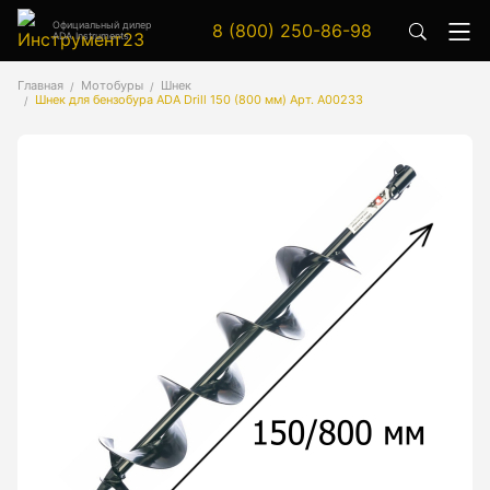
Официальный дилер
8 (800) 250-86-98
ADA Instruments
Аксессуары
Главная
Мотобуры
Шнек
Шнек для бензобура ADA Drill 150 (800 мм) Арт. А00233
Аксессуары к геодезическим приборам
Аксессуары к лазерным приборам
Генератор сигналов
Генератор сигналов специальной формы
Цифровой осциллограф
Генераторы
Аксессуары
Бензиновые генераторы серии A