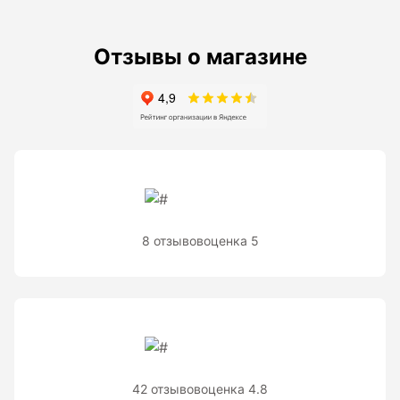
Рейки с BAR-кодом
Рейки AMO
Отзывы о магазине
Рейки RGK
Показать еще
Рулетки
Измерительная рулетка
8 отзывов
оценка 5
Измерительная рулетка С ПОВЕРКОЙ
Теодолиты
Аксессуары для теодолитов
42 отзывов
оценка 4.8