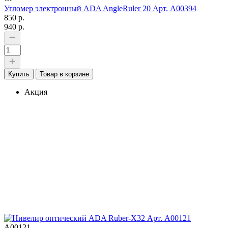
Угломер электронный ADA AngleRuler 20 Арт. А00394
850 р.
940 р.
Купить
Товар в корзине
Акция
А00121