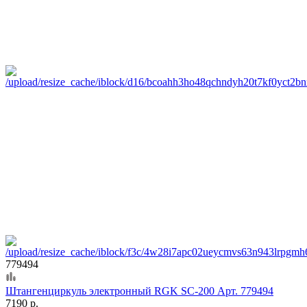
779494
Штангенциркуль электронный RGK SC-200 Арт. 779494
7190 р.